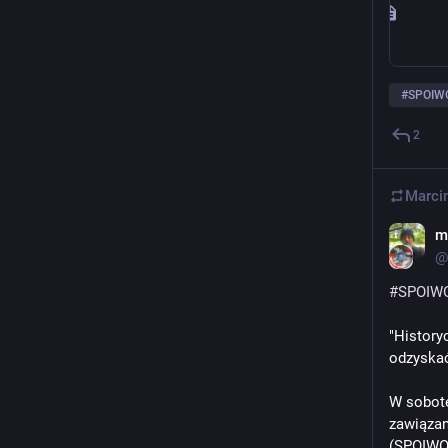
#
SPOIW
2
Marci
m
@
#
SPOIW
"History
odzyska
W sobotę
zawiązan
(SPOIWO)