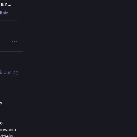
PIWO stworzyło SPOIWO. Powstał sojusz na rzecz wolnego oprogramowania
Przedstawiciele fundacji, spółdzielni i stowarzyszeń podpisali się w sobotni wieczór pod deklaracją powołującą Sojusz Przyjaciół Otwartego i Wolnego Oprogramowania (SPOIWO)
Jun 2
*
y 
o 
mowania 
zielni 