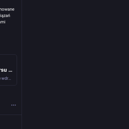
nowane 
ązań 
mi 
Rozpoczynamy konsultacje założeń konkursu na wdrożenie open source - Ministerstwo Cyfryzacji - Portal Gov.pl
Rozpoczynamy konsultacje założeń konkursu na pilotażowe wdrożenie oprogramowania open source w jednostkach samorządu terytorialnego. Planowane działanie ma na celu wypracowanie skutecznych modeli wykorzystania rozwiązań otwartoźródłowych w administracji publicznej, zgodnych z aktualnymi trendami technologicznymi oraz potrzebami instytucji publicznych.