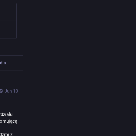
dia
Jun 10
ziału 
romującą 
źmi z 