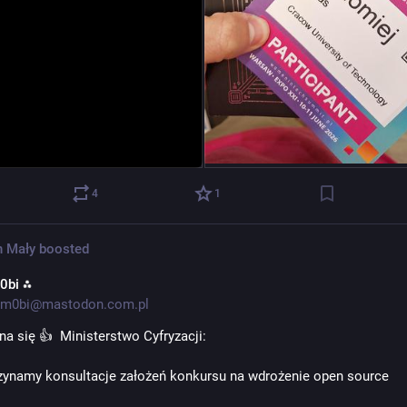
4
1
n Mały
boosted
0bi ⁂
m0bi@mastodon.com.pl
na się 👍  Ministerstwo Cyfryzacji:
ynamy konsultacje założeń konkursu na wdrożenie open source