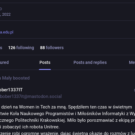
D
, 2022
ta.edu.pl
s
126
following
88
followers
ured
Posts
Posts and replies
Me
n Mały
boosted
ober1337IT
bober1337it@mastodon.social
 dzień na Women in Tech za mną. Spędziłem ten czas w świetnym 
twie Koła Naukowego Programistów i Miłośników Informatyki z Wyd
znego Politechniki Krakowskiej. Miło było porozmawiać z ekipą p
 i zobaczyć ich robota Unitree.
rzenie robi ogromne wrażenie, dając świetną okazję do rozmów z lud