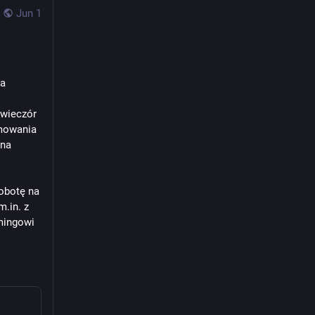
Jun 1
ia
wieczór 
mowania 
na 
botę na 
in. z 
ingowi 