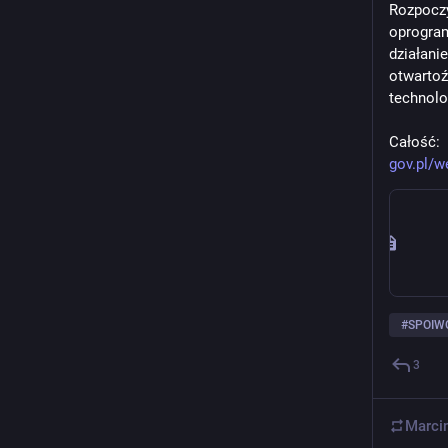
Rozpoczy
oprogram
działani
otwartoź
technolo
Całość:
gov.pl/w
#
SPOIW
3
Marci