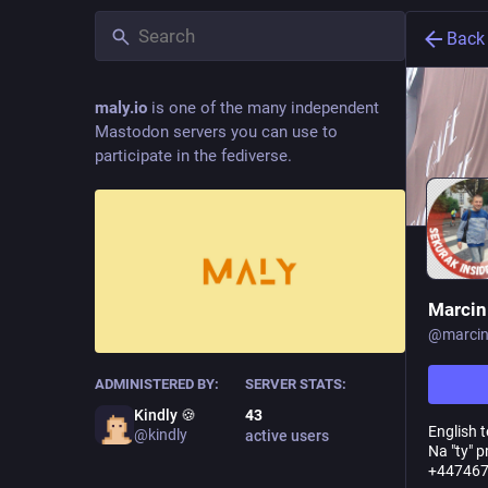
Back
maly.io
is one of the many independent
Mastodon servers you can use to
participate in the fediverse.
Marcin
@
marci
ADMINISTERED BY:
SERVER STATS:
Kindly 🍪
43
English t
@kindly
active users
Na "ty" p
+447467