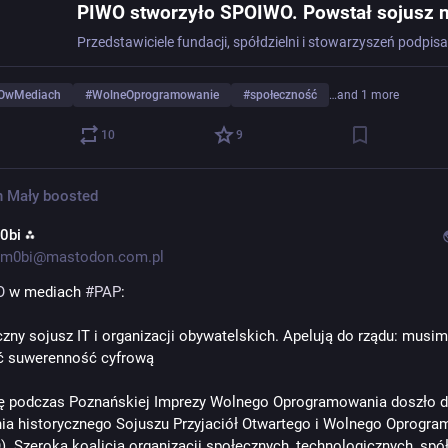
OwMediach
#
WolneOprogramowanie
#
społeczność
…and 1 more
10
9
n Mały
boosted
0bi ⁂
m0bi@mastodon.com.pl
O
 w mediach 
#
PAP
: 
czny sojusz IT i organizacji obywatelskich. Apelują do rządu: musim
ć suwerenność cyfrową
 podczas Poznańskiej Imprezy Wolnego Oprogramowania doszło d
ia historycznego Sojuszu Przyjaciół Otwartego i Wolnego Oprogra
. Szeroka koalicja organizacji społecznych, technologicznych, spółd