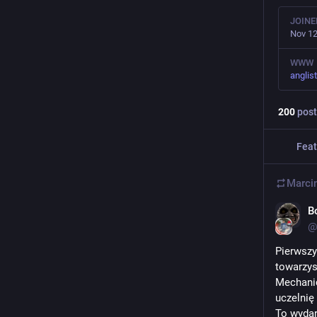
JOINE
Nov 12
WWW
anglis
200
post
Feat
Marci
B
@
Pierwszy
towarzys
Mechanic
uczelnię
​To wyda