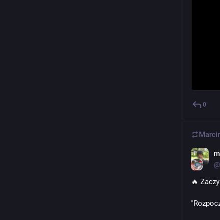
0
Marci
m
@
🔥 Zaczy
"Rozpocz