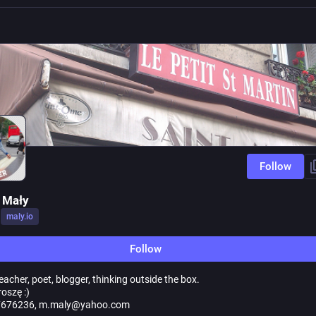
Follow
 Mały
n
maly.io
Follow
eacher, poet, blogger, thinking outside the box.
roszę :)
676236, m.maly@yahoo.com