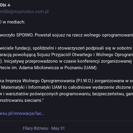
0bi ⁂
m0bi@mastodon.com.pl
O
 w mediach:
worzyło SPOIWO. Powstał sojusz na rzecz wolnego oprogramowan
wiciele fundacji, spółdzielni i stowarzyszeń podpisali się w sobotni 
aracją powołującą Sojusz Przyjaciół Otwartego i Wolnego Oprogra
. Inicjatywę przeprowadzono w czasie konferencji zorganizowanej 
tecie im. Adama Mickiewicza w Poznaniu (UAM).
a Impreza Wolnego Oprogramowania (P.I.W.O.) zorganizowana w so
 Matematyki i Informatyki UAM to całodniowe wydarzenie złożone m.
 i warsztatów poświęconych programowaniu, bezpieczeństwu, gam
nistrowaniu sieciami."
znesu.pl/innowacje/lac
Filary Biznesu
·
May 31