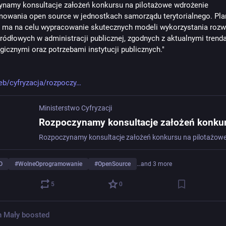
namy konsultacje założeń konkursu na pilotażowe wdrożenie 
owania open source w jednostkach samorządu terytorialnego. Pla
e ma na celu wypracowanie skutecznych modeli wykorzystania rozwi
ródłowych w administracji publicznej, zgodnych z aktualnymi trenda
gicznymi oraz potrzebami instytucji publicznych."
eb/cyfryzacja/rozpoczy
Ministerstwo Cyfryzacji
O
#
WolneOprogramowanie
#
OpenSource
…and 3 more
5
0
n Mały
boosted