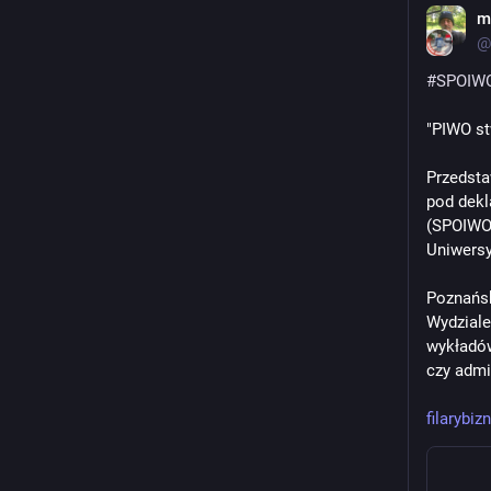
m
@
#
SPOIW
"PIWO st
Przedsta
pod dekl
(SPOIWO)
Uniwersy
Poznańsk
Wydziale
wykładów
czy admi
filarybi